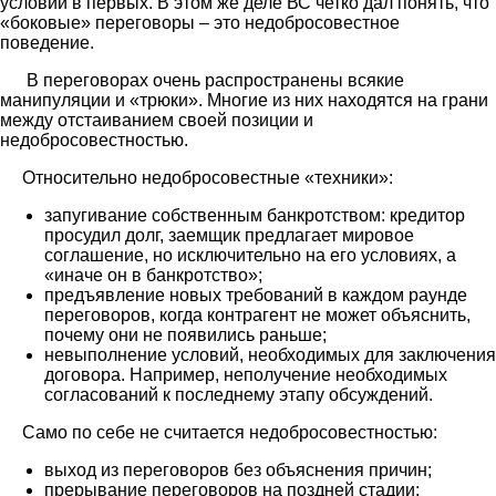
условий в первых. В этом же деле ВС четко дал понять, что
«боковые» переговоры – это недобросовестное
поведение.
В переговорах очень распространены всякие
манипуляции и «трюки». Многие из них находятся на грани
между отстаиванием своей позиции и
недобросовестностью.
Относительно недобросовестные «техники»:
запугивание собственным банкротством: кредитор
просудил долг, заемщик предлагает мировое
соглашение, но исключительно на его условиях, а
«иначе он в банкротство»;
предъявление новых требований в каждом раунде
переговоров, когда контрагент не может объяснить,
почему они не появились раньше;
невыполнение условий, необходимых для заключения
договора. Например, неполучение необходимых
согласований к последнему этапу обсуждений.
Само по себе не считается недобросовестностью:
выход из переговоров без объяснения причин;
прерывание переговоров на поздней стадии;