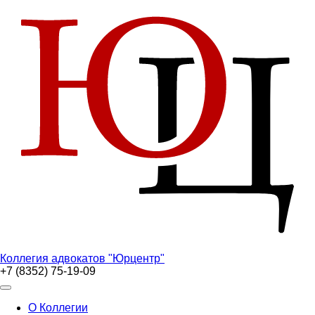
Перейти
к
основному
содержанию
Коллегия адвокатов "Юрцентр"
+7 (8352) 75-19-09
Основная
О Коллегии