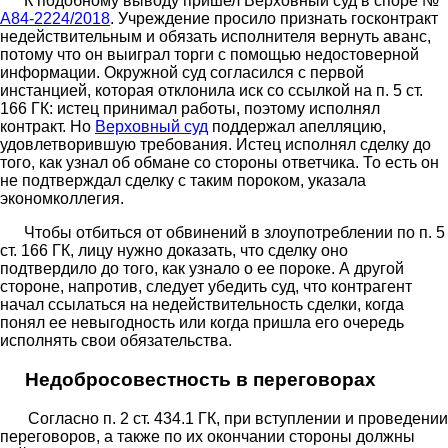
К подобному выводу пришел Верховный суд в споре №
А84-2224/2018
. Учреждение просило признать госконтракт
недействительным и обязать исполнителя вернуть аванс,
потому что он выиграл торги с помощью недостоверной
информации. Окружной суд согласился с первой
инстанцией, которая отклонила иск со ссылкой на п. 5 ст.
166 ГК: истец принимал работы, поэтому исполнял
контракт. Но
Верховный суд
поддержал апелляцию,
удовлетворившую требования. Истец исполнял сделку до
того, как узнал об обмане со стороны ответчика. То есть он
не подтверждал сделку с таким пороком, указала
экономколлегия.
Чтобы отбиться от обвинений в злоупотреблении по п. 5
ст. 166 ГК, лицу нужно доказать, что сделку оно
подтвердило до того, как узнало о ее пороке. А другой
стороне, напротив, следует убедить суд, что контрагент
начал ссылаться на недействительность сделки, когда
понял ее невыгодность или когда пришла его очередь
исполнять свои обязательства.
Недобросовестность в переговорах
Согласно п. 2 ст. 434.1 ГК, при вступлении и проведении
переговоров, а также по их окончании стороны должны