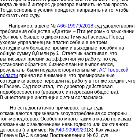
когда личный интерес директора выявить не так просто.
Тогда основные усилия придется направить на то, чтобы
показать его суду.
Например, в деле №
А66-19979/2018
суд удовлетворил
требования общества «Дантом – Птицепром» о взыскании
убытков с бывшего директора Тимура Гасиева. Перед
уходом управленец выплатил себе и еще трем
сотрудникам большие премии и выходные пособия на
общую сумму 8,8 млн руб. Ответчик настаивал, что
выписывал премии за эффективную работу, но суд
установил обратное: бизнес-план не выполнялся,
результаты были неудовлетворительными.
АС Тверской
области
принял во внимание, что премированные
сотрудники вскоре перешли на работу в тот же холдинг, что
и Гасиев. Суд посчитал, что директор действовал
недобросовестно (вразрез с интересами общества).
Вышестоящие инстанции с этим согласились.
Но есть достаточно примеров, когда суды
отказываются признавать злоупотребления со стороны
топ-менеджеров. Особенно много таких отказов по искам,
связанным с заключением невыгодного или фиктивного
договора (например, №
А40-90909/2018
). Как указал
Пленум ВАС в своем Постановлении № 62, суд