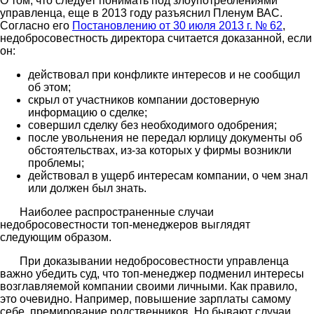
О том, что следует понимать под злоупотреблениями
управленца, еще в 2013 году разъяснил Пленум ВАС.
Согласно его
Постановлению от 30 июля 2013 г. № 62
,
недобросовестность директора считается доказанной, если
он:
действовал при конфликте интересов и не сообщил
об этом;
скрыл от участников компании достоверную
информацию о сделке;
совершил сделку без необходимого одобрения;
после увольнения не передал юрлицу документы об
обстоятельствах, из-за которых у фирмы возникли
проблемы;
действовал в ущерб интересам компании, о чем знал
или должен был знать.
Наиболее распространенные случаи
недобросовестности топ-менеджеров выглядят
следующим образом.
При доказывании недобросовестности управленца
важно убедить суд, что топ-менеджер подменил интересы
возглавляемой компании своими личными. Как правило,
это очевидно. Например, повышение зарплаты самому
себе, премирование родственников. Но бывают случаи,