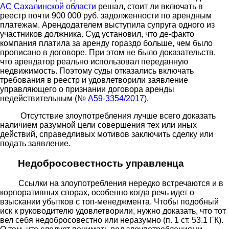
АС Сахалинской области
решал, стоит ли включать в
реестр почти 900 000 руб. задолженности по арендным
платежам. Арендодателем выступила супруга одного из
участников должника. Суд установил, что де-факто
компания платила за аренду гораздо больше, чем было
прописано в договоре. При этом не было доказательств,
что арендатор реально использовал переданную
недвижимость. Поэтому суды отказались включать
требования в реестр и удовлетворили заявление
управляющего о признании договора аренды
недействительным (№
А59-3354/2017
).
Отсутствие злоупотребления лучше всего доказать
наличием разумной цели совершения тех или иных
действий, справедливых мотивов заключить сделку или
подать заявление.
Недобросовестность управленца
Ссылки на злоупотребления нередко встречаются и в
корпоративных спорах, особенно когда речь идет о
взыскании убытков с топ-менеджмента. Чтобы подобный
иск к руководителю удовлетворили, нужно доказать, что тот
вел себя недобросовестно или неразумно (п. 1 ст. 53.1 ГК).